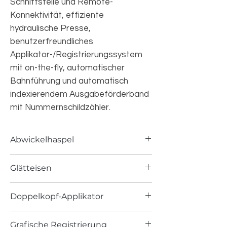
Schnittstelle und Remote-
Konnektivität, effiziente
hydraulische Presse,
benutzerfreundliches
Applikator-/Registrierungssystem
mit on-the-fly, automatischer
Bahnführung und automatisch
indexierendem Ausgabeförderband
mit Nummernschildzähler.
Abwickelhaspel
Die
horizontale Palettenabwickelhaspel
Glätteisen
von Wald-Utal
ist ein sicheres und
effizientes Substratversorgungssystem,
Der
Wald-Utal Stock Straightener
sorgt
das das Umkippen schwerer
Doppelkopf-Applikator
für eine optimale
Aluminiumcoils zum Laden auf eine Rolle
Untergrundvorbereitung vor dem
überflüssig macht.
Das
Wald-Utal Doppelkopf-
Aufbringen der reflektierenden
Grafische Registrierung