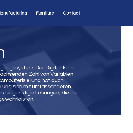
anufacturing
Furniture
Contact
n
igungssystem. Der Digitaldruck
 wachsenden Zahl von Variablen
Computerisierung hat auch
n und sich mit umfassenderen
ostengünstige Lösungen, die die
gewährleisten.